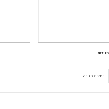
תגובות
קשתות מודיעי
כתיבת תגובה...
פרויקט הקמת חוות טורבינות
רוח בעמק הבכא