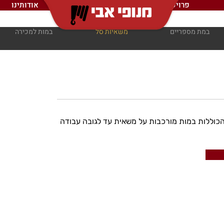
פרויקטים
אודותינו
במת מספריים
משאיות סל
במות למכירה
יות סל (Truck Mounted Baskets) הכוללות במות מורכבות על משאית עד לגובה עבודה