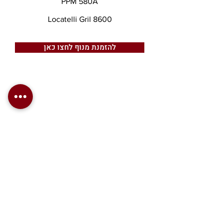
PPM 580A
Locatelli Gril 8600
להזמנת מנוף לחצו כאן
כצנלסון 4, אזור
ת.ד. 14460
טלפון:
076-8080-
200
פקס:
076-8080-