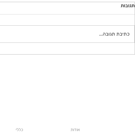
תגובות
כתיבת תגובה...
קירוי וחיפוי של מחסן
זיגוג קירות -
עלינו
חטיבת מנו
אודות
כללי