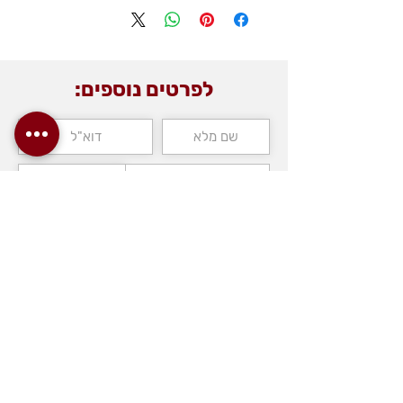
Lifting Capacity
: 500 ton
Year
: 1993
Manufacturer
: Demag
Main Boom Length
: 90m SH Typ: 700 (18-
לפרטים נוספים:
90m)
Luffing Jib
: 78m Typ: 600 (24-78m)
Standard Counter
Weight: 149 ton
Super Lift Mast
: 30m Typ: 600
Super Lift Counter Weight
: Not Included
Super lift Tray
: Included
Configurations
: SH, LH, SSL, LSL, SW,
SWSL (85°+75°), SSL/LSL
שליחה
>> Full Specifications
כצנלסון 4, אזור