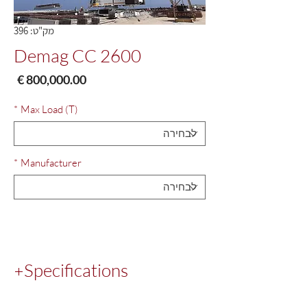
מק"ט: 396
Demag CC 2600
מחי
*
Max Load (T)
*
Manufacturer
Specifications
Crane Model
: CC2600 SN64090