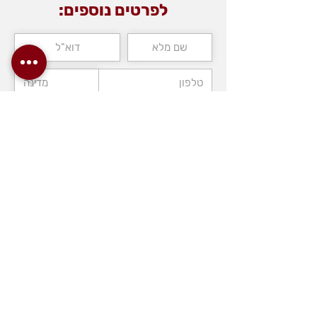
לפרטים נוספים:
V8
Superstructure Engine type:
Mercedes
OM 366 A
Telescopic boom:
42 m
Folding Jib:
18 m
Price:
80,000€
*Excluding VAT
שליחה
>> Full Specifications
כצנלסון 4, אזור
ת.ד. 14460
טלפון:
076-8080-
200